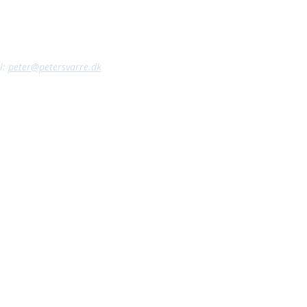
l:
peter@petersvarre.dk