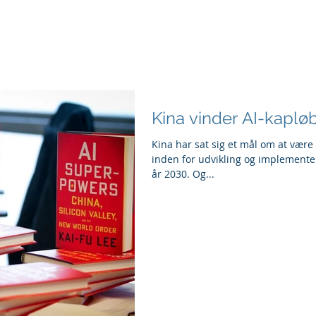
foredrag og undervisning
rådgivning
Kina vinder AI-kaplø
Kina har sat sig et mål om at vær
inden for udvikling og implementeri
år 2030. Og...