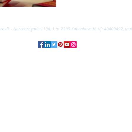
rre.dk - Nørrebrogade 110A, 1.tv, 2200 København N, tlf: 40409492, mai