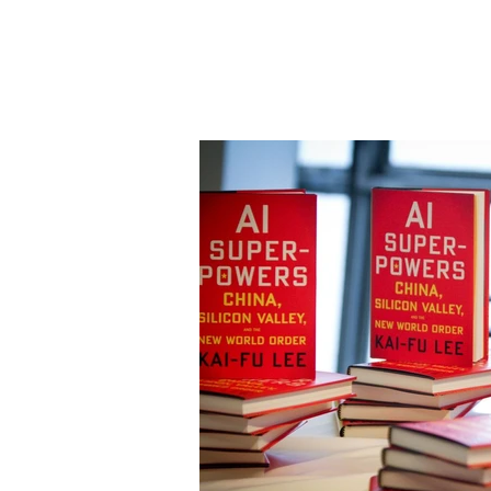
peter svarre
foredragsholder og digital strateg