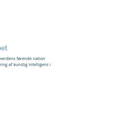
om
bøger
kontakt
blog
bet
e verdens førende nation
ng af kunstig intelligens i