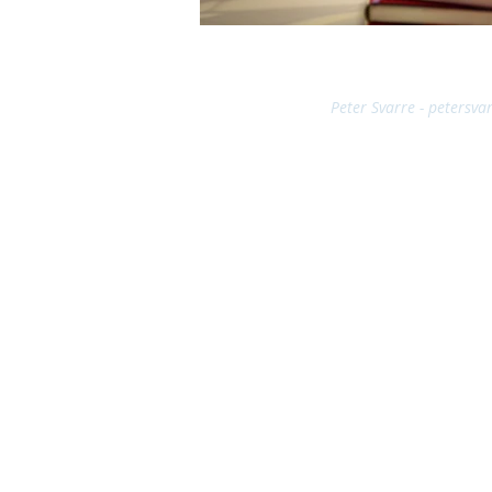
Peter Svarre - petersva