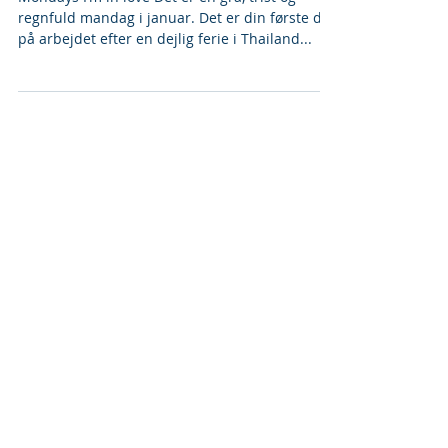
Mondays I'm in Love
Mondays I’m in love Det er en grå, trist og
regnfuld mandag i januar. Det er din første dag
på arbejdet efter en dejlig ferie i Thailand...