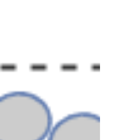
peter svarre
foredragsholder og digital strateg