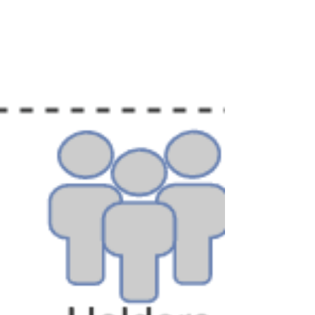
peter svarre
foredragsholder og digital strateg