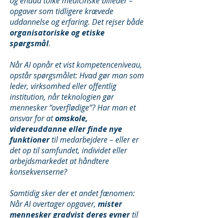
og endda tolke medicinske billeder –
opgaver som tidligere krævede
uddannelse og erfaring. Det rejser både
organisatoriske og etiske
spørgsmål
.
Når AI opnår et vist kompetenceniveau,
opstår spørgsmålet: Hvad gør man som
leder, virksomhed eller offentlig
institution, når teknologien gør
mennesker “overflødige”? Har man et
ansvar for at
omskole,
videreuddanne eller finde nye
funktioner
til medarbejdere – eller er
det op til samfundet, individet eller
arbejdsmarkedet at håndtere
konsekvenserne?
Samtidig sker der et andet fænomen:
Når AI overtager opgaver,
mister
mennesker gradvist deres evner
til