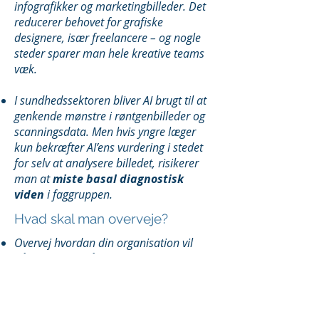
infografikker og marketingbilleder. Det
reducerer behovet for grafiske
designere, især freelancere – og nogle
steder sparer man hele kreative teams
væk.
I sundhedssektoren bliver AI brugt til at
genkende mønstre i røntgenbilleder og
scanningsdata. Men hvis yngre læger
kun bekræfter AI’ens vurdering i stedet
for selv at analysere billedet, risikerer
man at
miste basal diagnostisk
viden
i faggruppen.
Hvad skal man overveje?
Overvej hvordan din organisation vil
håndtere det, når AI begynder at
overtage opgaver, som tidligere
krævede menneskelig arbejdskraft. Har
I en plan for, hvordan I
bevarer,