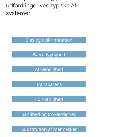
udfordringer ved typiske AI-
systemer.
Etik og samfundsansvar
Bias og diskrimination
Bæredygtighed
Afhængighed
Transparens
Forklarlighed
Sandhed og troværdighed
Substitution af mennesker