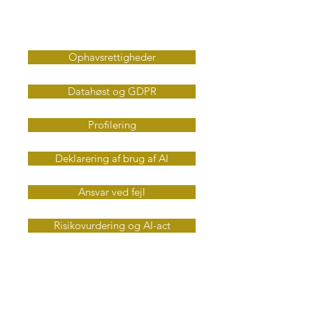
Jura og rettigheder
Ophavsrettigheder
Datahøst og GDPR
Profilering
Deklarering af brug af AI
Ansvar ved fejl
Risikovurdering og AI-act
Stabilitet og sikkerhed
Hallucinationer