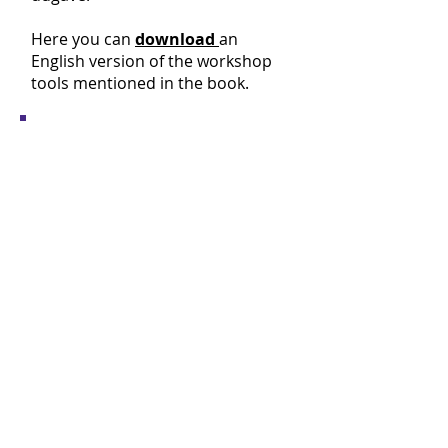
Here you can
download
an
English version of the workshop
tools mentioned in the book.
”Digital Etik er noget så sjældent som
en menneskelig, håndgribelig og dybt
sympatisk bog om digitale
forandringer og de praktiske,
politiske og etiske refleksioner, som
vores teknologiske fremtid afkræver.
Og det er netop den slags kritiske og
konkrete perspektiver på
digitalisering, som verden har brug
for lige nu.”
–
Mikkel Flyverbom
, professor i
kommunikation og digitale
forandringer, CBS, formand for
regeringens ekspertgruppe om