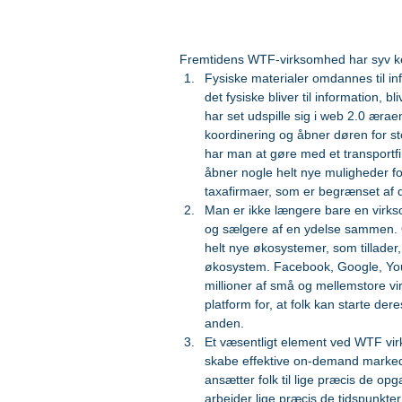
Fremtidens WTF-virksomhed har syv ken
Fysiske materialer omdannes til inf
det fysiske bliver til information, 
har set udspille sig i web 2.0 ærae
koordinering og åbner døren for sto
har man at gøre med et transportfirm
åbner nogle helt nye muligheder f
taxafirmaer, som er begrænset af der
Man er ikke længere bare en virks
og sælgere af en ydelse sammen. O
helt nye økosystemer, som tillader
økosystem. Facebook, Google, You
millioner af små og mellemstore 
platform for, at folk kan starte de
anden.  
Et væsentligt element ved WTF virk
skabe effektive on-demand marked
ansætter folk til lige præcis de opg
arbejder lige præcis de tidspunkter