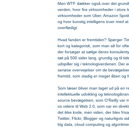
Men WTF dækker også over det grundl
verden, hvor fire virksomheder i store 
virksomheder som Uber, Amazon Spotify 
og hvor kunstig intelligens truer med 
overflødigt.
Hvad fanden er fremtiden? Spørger Tim
kort og kategorisk, som man alt for oft
der forsøger at sælge deres konsulentyd
tæt på 500 sider lang, grundig og til t
udspiller sig i teknologiverdenen. Der e
seriøse overvejelser om de bevægelse
fremtid, som stadig er meget åben og f
Som læser bliver man taget ud på en re
intellektuelle udvikling og teknologib
source bevægelsen, som O’Reilly var me
os videre til Web 2.0, som var en dire
det ikke kode, men viden, der blev fri
Twitter, Flickr, Blogger og naturligvi
big data, cloud computing og algoritmer