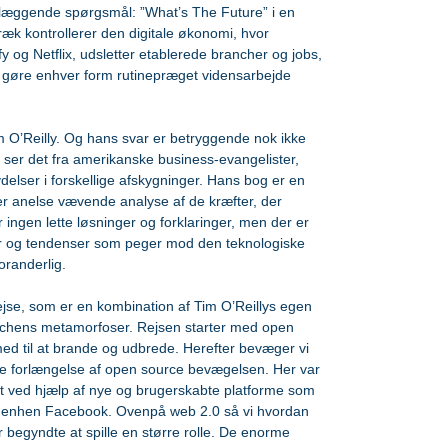
æggende spørgsmål: ”What’s The Future” i en 
træk kontrollerer den digitale økonomi, hvor 
og Netflix, udsletter etablerede brancher og jobs, 
at gøre enhver form rutinepræget vidensarbejde 
 O’Reilly. Og hans svar er betryggende nok ikke 
e ser det fra amerikanske business-evangelister, 
elser i forskellige afskygninger. Hans bog er en 
ider anelse vævende analyse af de kræfter, der 
r ingen lette løsninger og forklaringer, men der er 
r og tendenser som peger mod den teknologiske 
oranderlig.
jse, som er en kombination af Tim O’Reillys egen 
ranchens metamorfoser. Rejsen starter med open 
d til at brande og udbrede. Herefter bevæger vi 
kte forlængelse af open source bevægelsen. Her var 
sat ved hjælp af nye og brugerskabte platforme som 
s sidenhen Facebook. Ovenpå web 2.0 så vi hvordan 
 begyndte at spille en større rolle. De enorme 