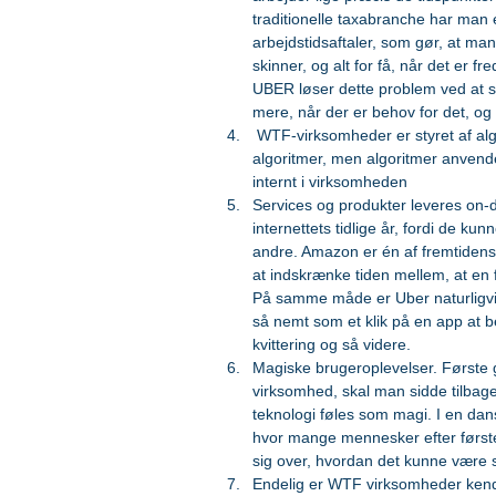
traditionelle taxabranche har ma
arbejdstidsaftaler, som gør, at man
skinner, og alt for få, når det er
UBER løser dette problem ved at s
mere, når der er behov for det, og 
 WTF-virksomheder er styret af algoritmer. Ikke alene er deres services baseret på 
algoritmer, men algoritmer anvende
internt i virksomheden  
Services og produkter leveres on
internettets tidlige år, fordi de ku
andre. Amazon er én af fremtidens
at indskrænke tiden mellem, at en f
På samme måde er Uber naturligvis
så nemt som et klik på en app at b
kvittering og så videre.  
Magiske brugeroplevelser. Første
virksomhed, skal man sidde tilbag
teknologi føles som magi. I en d
hvor mange mennesker efter første
sig over, hvordan det kunne være s
Endelig er WTF virksomheder kend