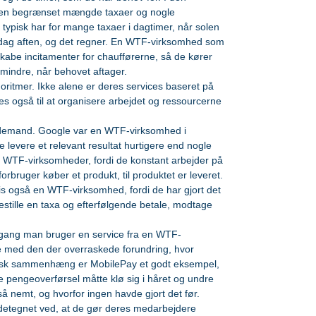
n en begrænset mængde taxaer og nogle 
 typisk har for mange taxaer i dagtimer, når solen 
 fredag aften, og det regner. En WTF-virksomhed som 
kabe incitamenter for chaufførerne, så de kører 
mindre, når behovet aftager.  
s også til at organisere arbejdet og ressourcerne 
-demand. Google var en WTF-virksomhed i 
nne levere et relevant resultat hurtigere end nogle 
 WTF-virksomheder, fordi de konstant arbejder på 
orbruger køber et produkt, til produktet er leveret. 
 også en WTF-virksomhed, fordi de har gjort det 
estille en taxa og efterfølgende betale, modtage 
 gang man bruger en service fra en WTF-
e med den der overraskede forundring, hvor 
ansk sammenhæng er MobilePay et godt eksempel, 
 pengeoverførsel måtte klø sig i håret og undre 
å nemt, og hvorfor ingen havde gjort det før.  
etegnet ved, at de gør deres medarbejdere 