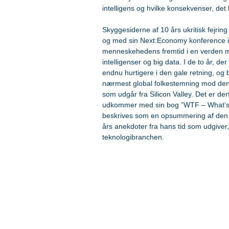
intelligens og hvilke konsekvenser, d
Skyggesiderne af 10 års ukritisk fejring
og med sin Next:Economy konference i 2
menneskehedens fremtid i en verden m
intelligenser og big data. I de to år, d
endnu hurtigere i den gale retning, og b
nærmest global folkestemning mod den 
som udgår fra Silicon Valley. Det er derf
udkommer med sin bog ”WTF – What’s 
beskrives som en opsummering af den 
års anekdoter fra hans tid som udgiver
teknologibranchen.