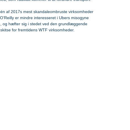
e én af 2017s mest skandaleombruste virksomheder 
’Reilly er mindre interesseret i Ubers misogyne 
g, og hæfter sig i stedet ved den grundlæggende 
skitse for fremtidens WTF virksomheder.