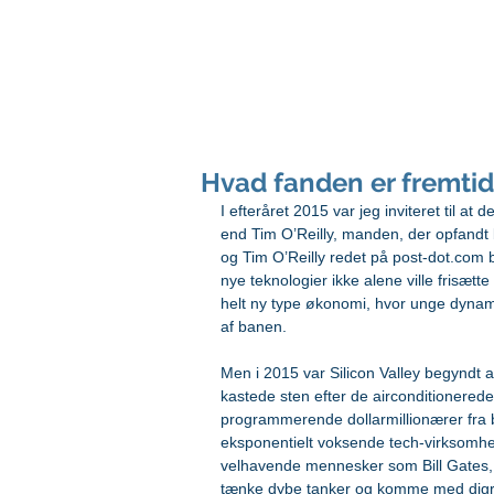
peter svarre
foredragsholder og digital strateg
Hvad fanden er fremti
I efteråret 2015 var jeg inviteret til at
end Tim O’Reilly, manden, der opfandt 
og Tim O’Reilly redet på post-dot.com b
nye teknologier ikke alene ville frisætt
helt ny type økonomi, hvor unge dynami
af banen.
Men i 2015 var Silicon Valley begyndt 
kastede sten efter de airconditionered
programmerende dollarmillionærer fra b
eksponentielt voksende tech-virksomhe
velhavende mennesker som Bill Gates,
tænke dybe tanker og komme med digre