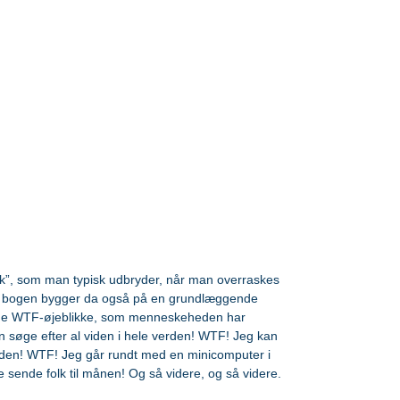
k”, som man typisk udbryder, når man overraskes 
Og bogen bygger da også på en grundlæggende 
le de WTF-øjeblikke, som menneskeheden har 
 søge efter al viden i hele verden! WTF! Jeg kan 
 tiden! WTF! Jeg går rundt med en minicomputer i 
 sende folk til månen! Og så videre, og så videre.