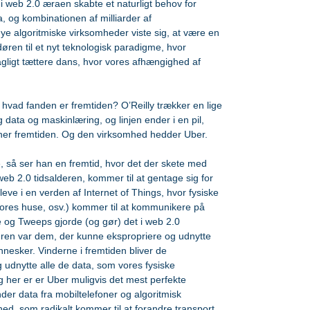
i web 2.0 æraen skabte et naturligt behov for 
 og kombinationen af milliarder af 
e algoritmiske virksomheder viste sig, at være en 
ren til et nyt teknologisk paradigme, hvor 
gligt tættere dans, hvor vores afhængighed af 
n hvad fanden er fremtiden? O’Reilly trækker en lige 
 data og maskinlæring, og linjen ender i en pil, 
er fremtiden. Og den virksomhed hedder Uber.
le, så ser han en fremtid, hvor det der skete med 
 web 2.0 tidsalderen, kommer til at gentage sig for 
leve i en verden af Internet of Things, hvor fysiske 
vores huse, osv.) kommer til at kommunikere på 
g Tweeps gjorde (og gør) det i web 2.0 
deren var dem, der kunne ekspropriere og udnytte 
nesker. Vinderne i fremtiden bliver de 
udnytte alle de data, som vores fysiske 
 her er er Uber muligvis det mest perfekte 
r data fra mobiltelefoner og algoritmisk 
hed, som radikalt kommer til at forandre transport.