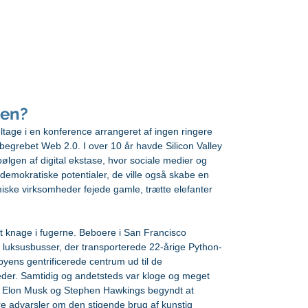
foredrag og undervisning
rådgivning
den?
 deltage i en konference arrangeret af ingen ringere 
begrebet Web 2.0. I over 10 år havde Silicon Valley 
ølgen af digital ekstase, hvor sociale medier og 
e demokratiske potentialer, de ville også skabe en 
ske virksomheder fejede gamle, trætte elefanter 
at knage i fugerne. Beboere i San Francisco 
e luksusbusser, der transporterede 22-årige Python-
yens gentrificerede centrum ud til de 
der. Samtidig og andetsteds var kloge og meget 
 Elon Musk og Stephen Hawkings begyndt at 
 advarsler om den stigende brug af kunstig 