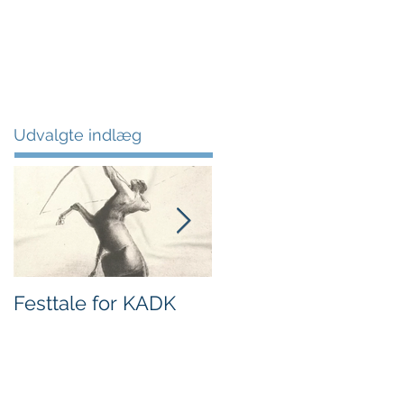
om
bøger
kontakt
blog
Udvalgte indlæg
Festtale for KADK
Superintelligente
maskiner