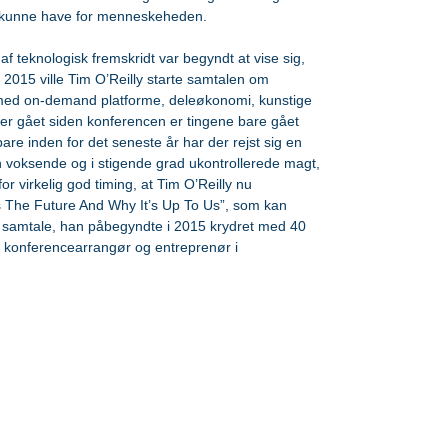
et kunne have for menneskeheden.
 af teknologisk fremskridt var begyndt at vise sig, 
015 ville Tim O’Reilly starte samtalen om 
ed on-demand platforme, deleøkonomi, kunstige 
er er gået siden konferencen er tingene bare gået 
are inden for det seneste år har der rejst sig en 
voksende og i stigende grad ukontrollerede magt, 
or virkelig god timing, at Tim O’Reilly nu 
The Future And Why It’s Up To Us”, som kan 
samtale, han påbegyndte i 2015 krydret med 40 
, konferencearrangør og entreprenør i 