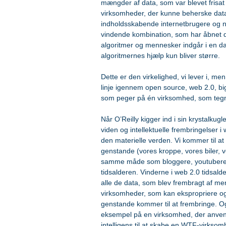
mængder af data, som var blevet frisat 
virksomheder, der kunne beherske data,
indholdsskabende internetbrugere og ny
vindende kombination, som har åbnet dø
algoritmer og mennesker indgår i en da
algoritmernes hjælp kun bliver større.
Dette er den virkelighed, vi lever i, me
linje igennem open source, web 2.0, big
som peger på én virksomhed, som tegn
Når O’Reilly kigger ind i sin krystalkug
viden og intellektuelle frembringelser i
den materielle verden. Vi kommer til at 
genstande (vores kroppe, vores biler, 
samme måde som bloggere, youtubere o
tidsalderen. Vinderne i web 2.0 tidsal
alle de data, som blev frembragt af men
virksomheder, som kan ekspropriere og 
genstande kommer til at frembringe. Og
eksempel på en virksomhed, der anvende
intelligens til at skabe en WTF-virksom