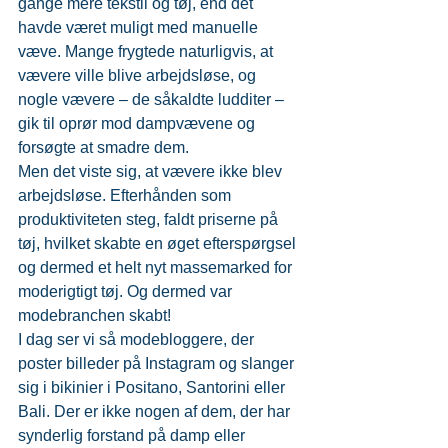
gange mere tekstil og tøj, end det 
havde været muligt med manuelle 
væve. Mange frygtede naturligvis, at 
vævere ville blive arbejdsløse, og 
nogle vævere – de såkaldte ludditer – 
gik til oprør mod dampvævene og 
forsøgte at smadre dem.
Men det viste sig, at vævere ikke blev 
arbejdsløse. Efterhånden som 
produktiviteten steg, faldt priserne på 
tøj, hvilket skabte en øget efterspørgsel 
og dermed et helt nyt massemarked for 
moderigtigt tøj. Og dermed var 
modebranchen skabt!
I dag ser vi så modebloggere, der 
poster billeder på Instagram og slanger 
sig i bikinier i Positano, Santorini eller 
Bali. Der er ikke nogen af dem, der har 
synderlig forstand på damp eller 