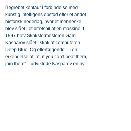
Begrebet kentaur i forbindelse med 
kunstig intelligens opstod efter et andet 
historisk nederlag, hvor et menneske 
blev slået i et brætspil af en maskine. I 
1997 blev Skakstormesteren Garri 
Kasparov slået i skak af computeren 
Deep Blue. Og efterfølgende – i en 
erkendelse af, at ”if you can’t beat them, 
join them” – udviklede Kasparov en ny 
type skak, som han kaldte kentaurskak. 
I denne nye skakform spiller et 
menneske og en skakcomputer 
sammen mod et andet menneske-
maskine makkerpar. Og makkerparret 
er tilsammen blevet en kentaur – en 
sammenblanding af menneske og 
maskine.