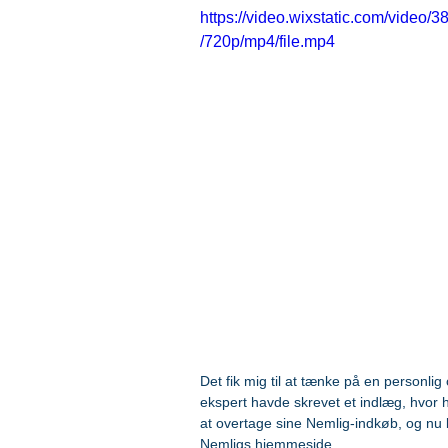
https://video.wixstatic.com/vid
/720p/mp4/file.mp4
Det fik mig til at tænke på en personli
ekspert havde skrevet et indlæg, hvor 
at overtage sine Nemlig-indkøb, og nu
Nemligs hjemmeside.