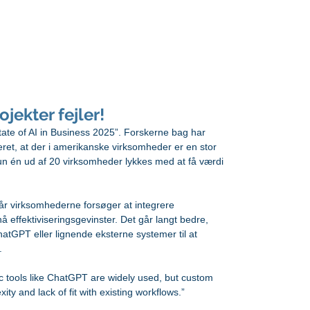
foredrag og undervisning
rådgivning
ojekter fejler!
tate of AI in Business 2025”. Forskerne bag har 
ret, at der i amerikanske virksomheder er en stor 
n kun én ud af 20 virksomheder lykkes med at få værdi 
, når virksomhederne forsøger at integrere 
å effektiviseringsgevinster. Det går langt bedre, 
tGPT eller lignende eksterne systemer til at 
.
ic tools like ChatGPT are widely used, but custom 
xity and lack of fit with existing workflows.”