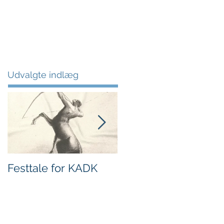
om
bøger
kontakt
blog
Udvalgte indlæg
Festtale for KADK
Superintelligente
maskiner