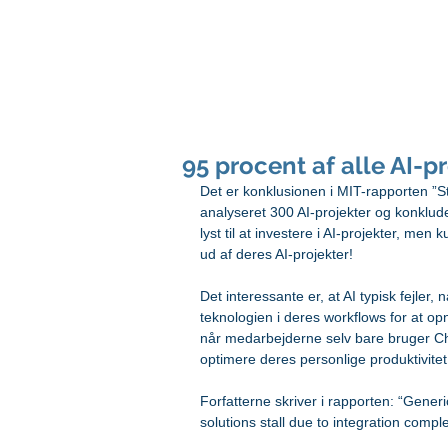
peter svarre
foredragsholder og digital strateg
95 procent af alle AI-pr
Det er konklusionen i MIT-rapporten ”S
analyseret 300 AI-projekter og konklude
lyst til at investere i AI-projekter, me
ud af deres AI-projekter!
Det interessante er, at AI typisk fejler
teknologien i deres workflows for at opn
når medarbejderne selv bare bruger Cha
optimere deres personlige produktivitet
Forfatterne skriver i rapporten: “Gener
solutions stall due to integration comple