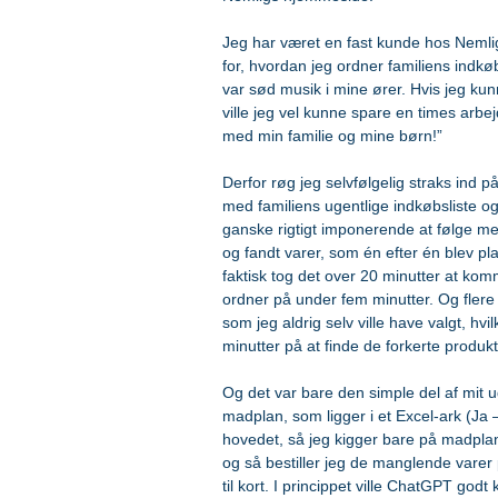
Jeg har været en fast kunde hos Nemlig
for, hvordan jeg ordner familiens indk
var sød musik i mine ører. Hvis jeg ku
ville jeg vel kunne spare en times ar
med min familie og mine børn!”
Derfor røg jeg selvfølgelig straks ind p
med familiens ugentlige indkøbsliste o
ganske rigtigt imponerende at følge m
og fandt varer, som én efter én blev p
faktisk tog det over 20 minutter at ko
ordner på under fem minutter. Og flere
som jeg aldrig selv ville have valgt, hvil
minutter på at finde de forkerte produkt
Og det var bare den simple del af mit u
madplan, som ligger i et Excel-ark (Ja – 
hovedet, så jeg kigger bare på madplane
og så bestiller jeg de manglende var
til kort. I princippet ville ChatGPT god