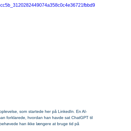
eo/38cc5b_3120282449074a358c0c4e36721fbbd9
g oplevelse, som startede her på LinkedIn. En AI-
han forklarede, hvordan han havde sat ChatGPT til 
 behøvede han ikke længere at bruge tid på 