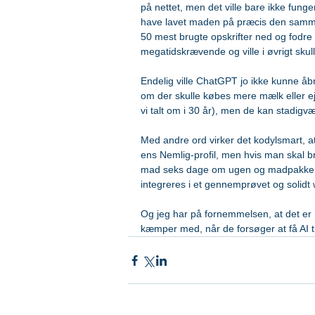
på nettet, men det ville bare ikke funge
have lavet maden på præcis den samme m
50 mest brugte opskrifter ned og fodre
megatidskrævende og ville i øvrigt skul
Endelig ville ChatGPT jo ikke kunne å
om der skulle købes mere mælk eller ej
vi talt om i 30 år), men de kan stadig
Med andre ord virker det kodylsmart, a
ens Nemlig-profil, men hvis man skal bru
mad seks dage om ugen og madpakker hv
integreres i et gennemprøvet og solidt 
Og jeg har på fornemmelsen, at det er
kæmper med, når de forsøger at få AI til