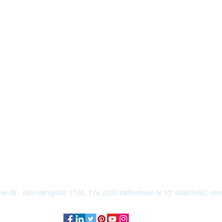
rre.dk - Nørrebrogade 110A, 1.tv, 2200 København N, tlf: 40409492, mai