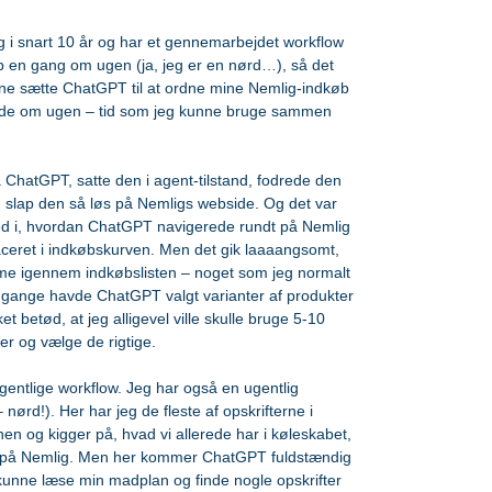
 i snart 10 år og har et gennemarbejdet workflow 
øb en gang om ugen (ja, jeg er en nørd…), så det 
nne sætte ChatGPT til at ordne mine Nemlig-indkøb 
bejde om ugen – tid som jeg kunne bruge sammen 
å ChatGPT, satte den i agent-tilstand, fodrede den 
g slap den så løs på Nemligs webside. Og det var 
ed i, hvordan ChatGPT navigerede rundt på Nemlig 
laceret i indkøbskurven. Men det gik laaaangsomt, 
mme igennem indkøbslisten – noget som jeg normalt 
 gange havde ChatGPT valgt varianter af produkter 
ket betød, at jeg alligevel ville skulle bruge 5-10 
er og vælge de rigtige.
gentlige workflow. Jeg har også en ugentlig 
nørd!). Her har jeg de fleste af opskrifterne i 
n og kigger på, hvad vi allerede har i køleskabet, 
er på Nemlig. Men her kommer ChatGPT fuldstændig 
t kunne læse min madplan og finde nogle opskrifter 