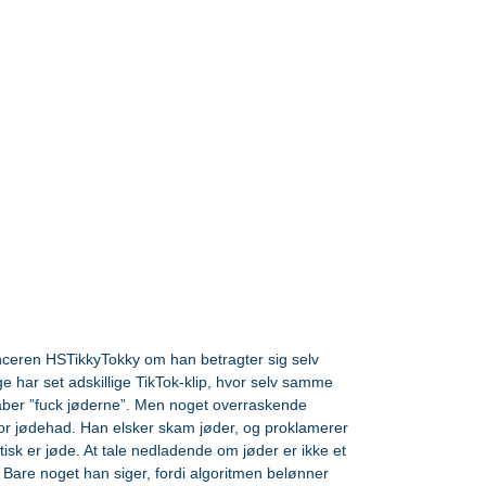
nceren HSTikkyTokky om han betragter sig selv 
ge har set adskillige TikTok-klip, hvor selv samme 
åber ”fuck jøderne”. Men noget overraskende 
r jødehad. Han elsker skam jøder, og proklamerer 
sk er jøde. At tale nedladende om jøder er ikke et 
. Bare noget han siger, fordi algoritmen belønner 