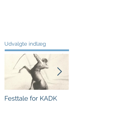
om
bøger
kontakt
blog
Udvalgte indlæg
Festtale for KADK
Superintelligente
maskiner