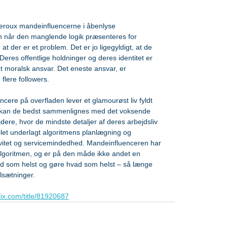
eroux mandeinfluencerne i åbenlyse 
n når den manglende logik præsenteres for 
at der er et problem. Det er jo ligegyldigt, at de 
 Deres offentlige holdninger og deres identitet er 
ntet moralsk ansvar. Det eneste ansvar, er 
g flere followers.
ncere på overfladen lever et glamourøst liv fyldt 
, kan de bedst sammenlignes med det voksende 
ere, hvor de mindste detaljer af deres arbejdsliv 
plet underlagt algoritmens planlægning og 
ivitet og servicemindedhed. Mandeinfluenceren har 
 algoritmen, og er på den måde ikke andet en 
vad som helst og gøre hvad som helst – så længe 
lsætninger.
lix.com/title/81920687