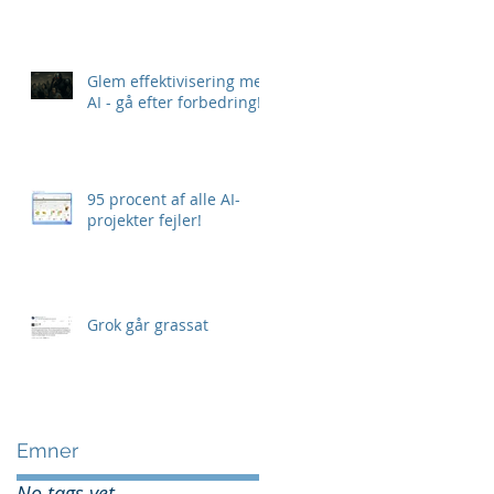
Glem effektivisering med
AI - gå efter forbedring!
95 procent af alle AI-
projekter fejler!
Grok går grassat
Emner
No tags yet.