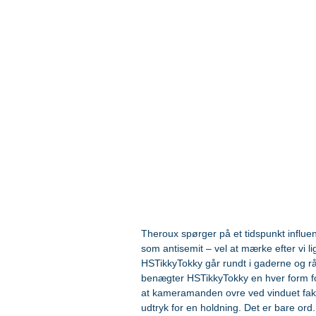
Theroux spørger på et tidspunkt influe
som antisemit – vel at mærke efter vi li
HSTikkyTokky går rundt i gaderne og r
benægter HSTikkyTokky en hver form fo
at kameramanden ovre ved vinduet fakti
udtryk for en holdning. Det er bare ord