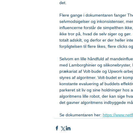
det.
Flere gange i dokumentaren fanger Th
selvmodsigelser og inkonsistenser, me
influencerne forstår de simpelthen ikke, 
ikke tror på, hvad de selv siger og gør.
totalt adskilt, og derfor er der heller i
forpligtelsen til flere likes, flere clicks o
Selvom en lille håndfuld af mandeinflue
med Lamborghinier og silikonebryster
prækariat af Volt-bude og Upwork-arbejd
styres af algoritmer. Volt-budet er kom
konstante evaluering af buddets effekt
parkeret sit liv og sine holdninger hos
algoritmens lille robot, der kan sige h
det gavner algoritmens indbyggede må
Se dokumentaren her: 
https://www.netf