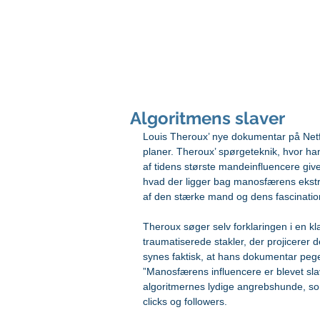
peter svarre
foredragsholder og digital strateg
Algoritmens slaver
Louis Theroux’ nye dokumentar på Ne
planer. Theroux’ spørgeteknik, hvor han
af tidens største mandeinfluencere gi
hvad der ligger bag manosfærens ekstr
af den stærke mand og dens fascination
Theroux søger selv forklaringen i en kl
traumatiserede stakler, der projicerer
synes faktisk, at hans dokumentar peg
”Manosfærens influencere er blevet slav
algoritmernes lydige angrebshunde, som 
clicks og followers.