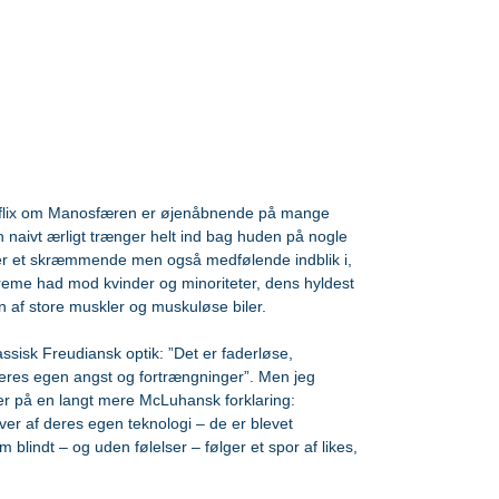
foredrag og undervisning
rådgivning
tflix om Manosfæren er øjenåbnende på mange 
 naivt ærligt trænger helt ind bag huden på nogle 
ver et skræmmende men også medfølende indblik i, 
eme had mod kvinder og minoriteter, dens hyldest 
 af store muskler og muskuløse biler.
assisk Freudiansk optik: ”Det er faderløse, 
 deres egen angst og fortrængninger”. Men jeg 
er på en langt mere McLuhansk forklaring: 
er af deres egen teknologi – de er blevet 
blindt – og uden følelser – følger et spor af likes, 