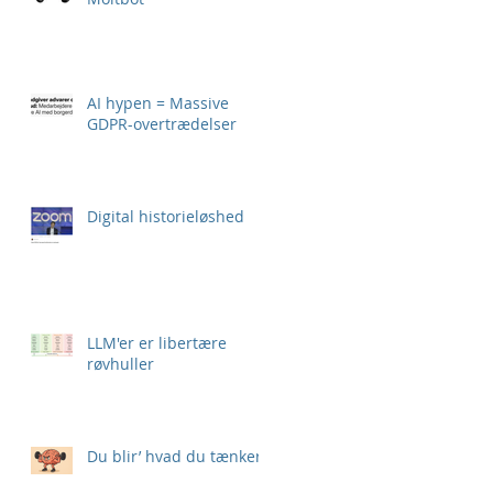
AI hypen = Massive
GDPR-overtrædelser
Digital historieløshed
LLM'er er libertære
røvhuller
Du blir’ hvad du tænker