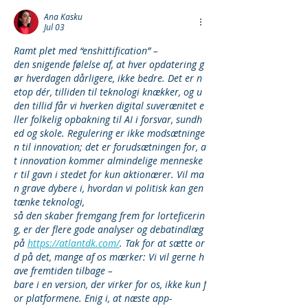
Ana Kasku
Jul 03
Ramt plet med “enshittification” –
den snigende følelse af, at hver opdatering g
ør hverdagen dårligere, ikke bedre. Det er n
etop dér, tilliden til teknologi knækker, og u
den tillid får vi hverken digital suverænitet e
ller folkelig opbakning til AI i forsvar, sundh
ed og skole. Regulering er ikke modsætninge
n til innovation; det er forudsætningen for, a
t innovation kommer almindelige menneske
r til gavn i stedet for kun aktionærer. Vil ma
n grave dybere i, hvordan vi politisk kan gen
tænke teknologi, 
så den skaber fremgang frem for lorteficerin
g, er der flere gode analyser og debatindlæg 
på 
https://atlantdk.com/
. Tak for at sætte or
d på det, mange af os mærker: Vi vil gerne h
ave fremtiden tilbage –
bare i en version, der virker for os, ikke kun f
or platformene. Enig i, at næste app-