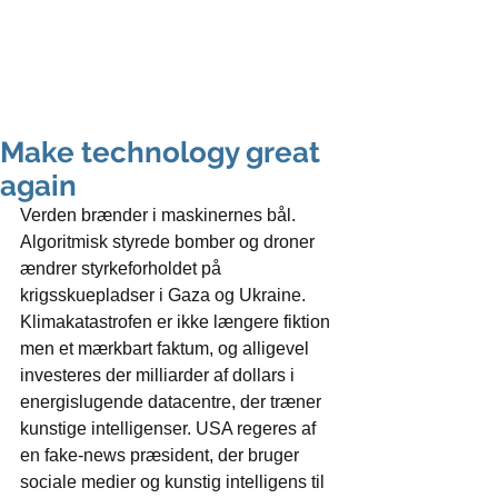
peter svarre
foredragsholder og digital strateg
Make technology great
again
Verden brænder i maskinernes bål. 
Algoritmisk styrede bomber og droner 
ændrer styrkeforholdet på 
krigsskuepladser i Gaza og Ukraine. 
Klimakatastrofen er ikke længere fiktion 
men et mærkbart faktum, og alligevel 
investeres der milliarder af dollars i 
energislugende datacentre, der træner 
kunstige intelligenser. USA regeres af 
en fake-news præsident, der bruger 
sociale medier og kunstig intelligens til 