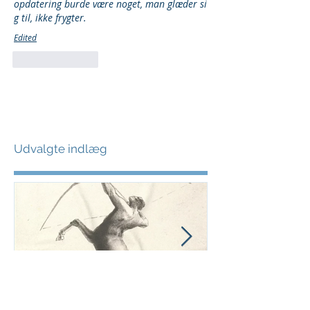
opdatering burde være noget, man glæder si
g til, ikke frygter.
Edited
Like
Reply
Udvalgte indlæg