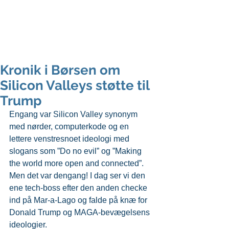
peter svarre
foredragsholder og digital strateg
Kronik i Børsen om
Silicon Valleys støtte til
Trump
Engang var Silicon Valley synonym 
med nørder, computerkode og en 
lettere venstresnoet ideologi med 
slogans som ”Do no evil” og ”Making 
the world more open and connected”. 
Men det var dengang! I dag ser vi den 
ene tech-boss efter den anden checke 
ind på Mar-a-Lago og falde på knæ for 
Donald Trump og MAGA-bevægelsens 
ideologier.